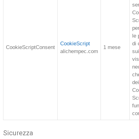
se
Co
Sc
pe
le
CookieScript
di
CookieScriptConsent
1 mese
alichempec.com
su
vis
ne
ch
dei
Co
Sc
fun
co
Sicurezza